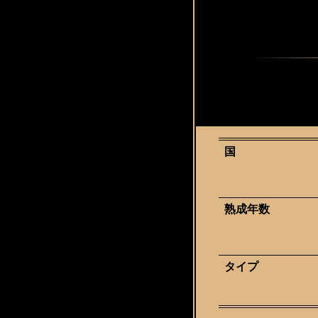
国
熟成年数
タイプ