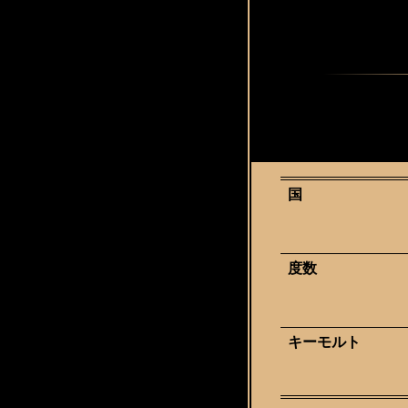
国
度数
キーモルト