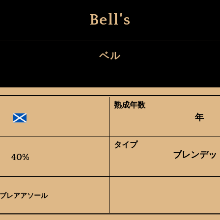
Bell's
ベル
熟成年数
年
タイプ
ブレンデッ
40%
ブレアアソール